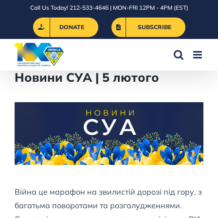
Skip
Call Us Today! 212-533-4646 | MON-FRI 12PM - 4PM (EST)
to
DONATE
SUBSCRIBE
content
Новини СУА | 5 лютого
Війна це марафон на звилистій дорозі під гору, з
багатьма поворотами та розгалудженнями.