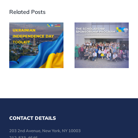
Related Posts
Celebrate
UNWLA
35th
Scholarships
Ukrainian
Reach More
Independence
Children
Day in Your
Across
Community
Ukraine
CONTACT DETAILS
203 2nd Avenue, New York, NY 10003
212-533-4646