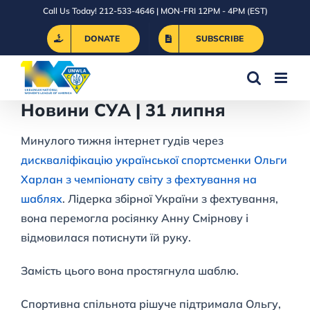
Skip
Call Us Today! 212-533-4646 | MON-FRI 12PM - 4PM (EST)
to
DONATE
SUBSCRIBE
content
Новини СУА | 31 липня
Минулого тижня інтернет гудів через
дискваліфікацію української cпортсменки Ольги
Харлан з чемпіонату світу з фехтування на
шаблях
. Лідерка збірної України з фехтування,
вона перемогла росіянку Анну Смірнову і
відмовилася потиснути їй руку.
Замість цього вона простягнула шаблю.
Спортивна спільнота рішуче підтримала Ольгу,