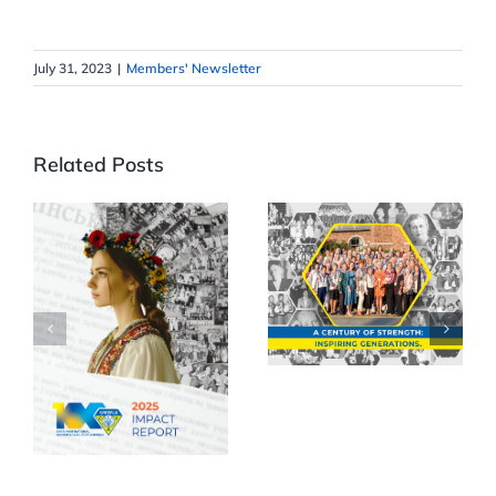
July 31, 2023
|
Members' Newsletter
Related Posts
2025 Marks
the 100th
Anniversary
of the
UNWLA
Ukrainian
releases 2025
National
Impact
Women’s
Report
League of
America